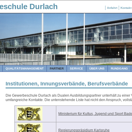
eschule Durlach
Anfahrt
Kontakt
QUALITÄTSMANAGEMENT
PARTNER
SERVICE
ÜBER UNS
RUNDGANG
Institutionen, Innungsverbände, Berufsverbände
Die Gewerbeschule Durlach als Dualen Ausbildungspartner unterhält zu einer Vi
umfangreiche Kontakte. Die untenstehende Liste hat nicht den Anspruch, vollst
Ministerium für Kultus, Jugend und Sport Ba
Regierungspräsidium Karlsruhe