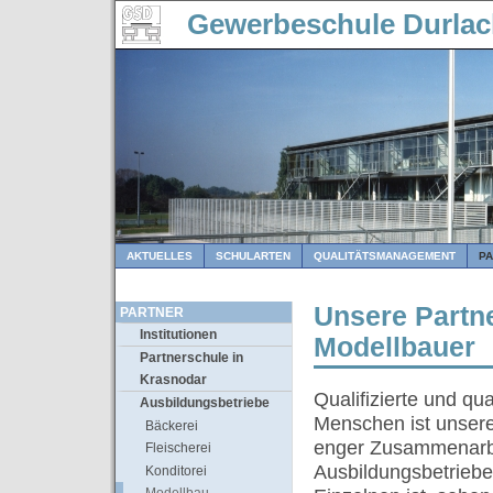
Gewerbeschule Durla
AKTUELLES
SCHULARTEN
QUALITÄTSMANAGEMENT
P
Unsere Partne
PARTNER
Institutionen
Modellbauer
Partnerschule in
Krasnodar
Qualifizierte und qu
Ausbildungsbetriebe
Menschen ist unsere 
Bäckerei
enger Zusammenarbe
Fleischerei
Ausbildungsbetrieben
Konditorei
Modellbau