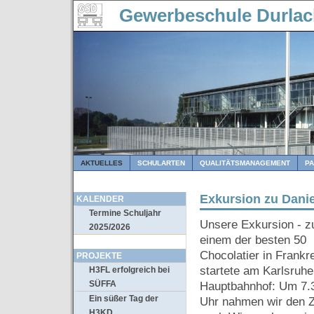
Gewerbeschule Durla
AKTUELLES
SCHULARTEN
QUALITÄTSMANAGEMENT
P
Exkursion zu Dani
KALENDER
Termine Schuljahr
Unsere Exkursion - z
2025/2026
einem der besten 50
Chocolatier in Frankre
PROJEKTE
startete am Karlsruhe
H3FL erfolgreich bei
SÜFFA
Hauptbahnhof: Um 7.
Ein süßer Tag der
Uhr nahmen wir den 
H3KD