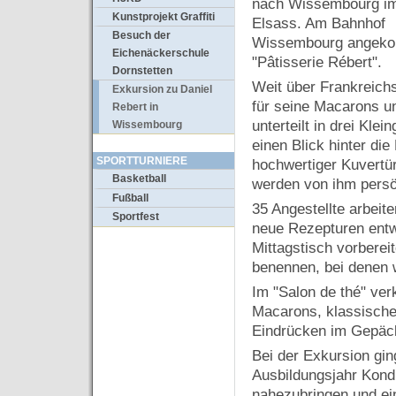
nach Wissembourg i
Kunstprojekt Graffiti
Elsass. Am Bahnhof
Besuch der
Wissembourg angekom
Eichenäckerschule
"Pâtisserie Rébert".
Dornstetten
Weit über Frankreich
Exkursion zu Daniel
für seine Macarons u
Rebert in
unterteilt in drei Kl
Wissembourg
einen Blick hinter die
SPORTTURNIERE
hochwertiger Kuvertüre
Basketball
werden von ihm persö
Fußball
35 Angestellte arbeit
Sportfest
neue Rezepturen entwi
Mittagstisch vorberei
benennen, bei denen w
Im "Salon de thé" ver
Macarons, klassische 
Eindrücken im Gepäck
Bei der Exkursion gi
Ausbildungsjahr Kondit
nahezubringen und ei