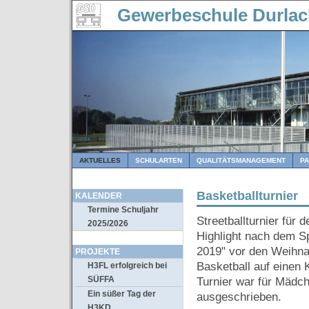
Gewerbeschule Durla
AKTUELLES
SCHULARTEN
QUALITÄTSMANAGEMENT
P
Basketballturnier
KALENDER
Termine Schuljahr
Streetballturnier für
2025/2026
Highlight nach dem Sp
2019" vor den Weihnac
PROJEKTE
Basketball auf einen 
H3FL erfolgreich bei
SÜFFA
Turnier war für Mädc
Ein süßer Tag der
ausgeschrieben.
H3KD